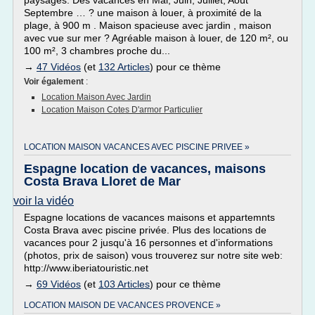
paysages. Des vacances en Mai, Juin, Juillet, Août
Septembre … ? une maison à louer, à proximité de la
plage, à 900 m . Maison spacieuse avec jardin , maison
avec vue sur mer ? Agréable maison à louer, de 120 m², ou
100 m², 3 chambres proche du...
→
47 Vidéos
(et
132 Articles
) pour ce thème
Voir également
:
Location Maison Avec Jardin
Location Maison Cotes D'armor Particulier
LOCATION MAISON VACANCES AVEC PISCINE PRIVEE »
Espagne location de vacances, maisons
Costa Brava Lloret de Mar
voir la vidéo
Espagne locations de vacances maisons et appartemnts
Costa Brava avec piscine privée. Plus des locations de
vacances pour 2 jusqu'à 16 personnes et d'informations
(photos, prix de saison) vous trouverez sur notre site web:
http://www.iberiatouristic.net
→
69 Vidéos
(et
103 Articles
) pour ce thème
LOCATION MAISON DE VACANCES PROVENCE »