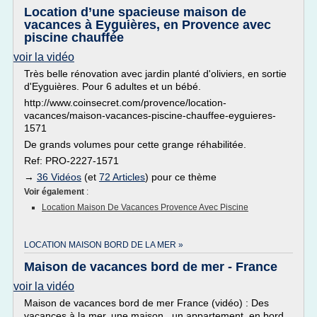
Location d’une spacieuse maison de
vacances à Eyguières, en Provence avec
piscine chauffée
voir la vidéo
Très belle rénovation avec jardin planté d'oliviers, en sortie
d'Eyguières. Pour 6 adultes et un bébé.
http://www.coinsecret.com/provence/location-
vacances/maison-vacances-piscine-chauffee-eyguieres-
1571
De grands volumes pour cette grange réhabilitée.
Ref: PRO-2227-1571
→
36 Vidéos
(et
72 Articles
) pour ce thème
Voir également
:
Location Maison De Vacances Provence Avec Piscine
LOCATION MAISON BORD DE LA MER »
Maison de vacances bord de mer - France
voir la vidéo
Maison de vacances bord de mer France (vidéo) : Des
vacances à la mer, une maison , un appartement, en bord