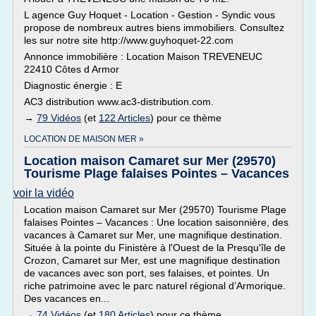
L agence Guy Hoquet - Location - Gestion - Syndic vous
propose de nombreux autres biens immobiliers. Consultez
les sur notre site http://www.guyhoquet-22.com
Annonce immobilière : Location Maison TREVENEUC
22410 Côtes d Armor
Diagnostic énergie : E
AC3 distribution www.ac3-distribution.com.
→
79 Vidéos
(et
122 Articles
) pour ce thème
LOCATION DE MAISON MER »
Location maison Camaret sur Mer (29570)
Tourisme Plage falaises Pointes – Vacances
voir la vidéo
Location maison Camaret sur Mer (29570) Tourisme Plage
falaises Pointes – Vacances : Une location saisonnière, des
vacances à Camaret sur Mer, une magnifique destination.
Située à la pointe du Finistère à l'Ouest de la Presqu'île de
Crozon, Camaret sur Mer, est une magnifique destination
de vacances avec son port, ses falaises, et pointes. Un
riche patrimoine avec le parc naturel régional d’Armorique.
Des vacances en...
→
74 Vidéos
(et
180 Articles
) pour ce thème