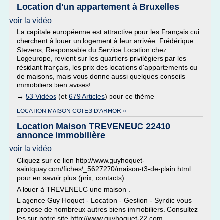
Location d'un appartement à Bruxelles
voir la vidéo
La capitale européenne est attractive pour les Français qui
cherchent à louer un logement à leur arrivée. Frédérique
Stevens, Responsable du Service Location chez
Logeurope, revient sur les quartiers privilégiers par les
résidant français, les prix des locations d'appartements ou
de maisons, mais vous donne aussi quelques conseils
immobiliers bien avisés!
→
53 Vidéos
(et
679 Articles
) pour ce thème
LOCATION MAISON COTES D'ARMOR »
Location Maison TREVENEUC 22410
annonce immobilière
voir la vidéo
Cliquez sur ce lien http://www.guyhoquet-
saintquay.com/fiches/_5627270/maison-t3-de-plain.html
pour en savoir plus (prix, contacts)
A louer à TREVENEUC une maison .
L agence Guy Hoquet - Location - Gestion - Syndic vous
propose de nombreux autres biens immobiliers. Consultez
les sur notre site http://www.guyhoquet-22.com