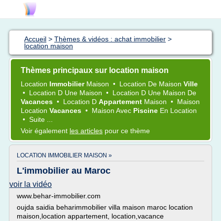
Accueil
>
Thèmes & vidéos : achat immobilier
>
location maison
Thèmes principaux sur location maison
Location
Immobilier
Maison
•
Location
De
Maison
Ville
•
Location
D Une
Maison
•
Location
D Une
Maison
De
Vacances
•
Location
D
Appartement
Maison
•
Maison
Location
Vacances
•
Maison
Avec
Piscine
En
Location
•
Suite ...
Voir également
les articles
pour ce thème
LOCATION IMMOBILIER MAISON »
L'immobilier au Maroc
voir la vidéo
www.behar-immobilier.com
oujda saidia beharimmobilier villa maison maroc location
maison,location appartement, location,vacance