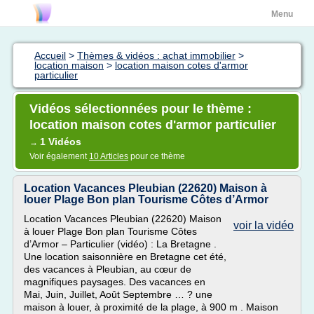
Menu
Accueil
>
Thèmes & vidéos : achat immobilier
>
location maison
>
location maison cotes d'armor
particulier
Vidéos sélectionnées pour le thème :
location maison cotes d'armor particulier
1 Vidéos
→
Voir également
10 Articles
pour ce thème
Location Vacances Pleubian (22620) Maison à
louer Plage Bon plan Tourisme Côtes d’Armor
Location Vacances Pleubian (22620) Maison
voir la vidéo
à louer Plage Bon plan Tourisme Côtes
d’Armor – Particulier (vidéo) : La Bretagne .
Une location saisonnière en Bretagne cet été,
des vacances à Pleubian, au cœur de
magnifiques paysages. Des vacances en
Mai, Juin, Juillet, Août Septembre … ? une
maison à louer, à proximité de la plage, à 900 m . Maison