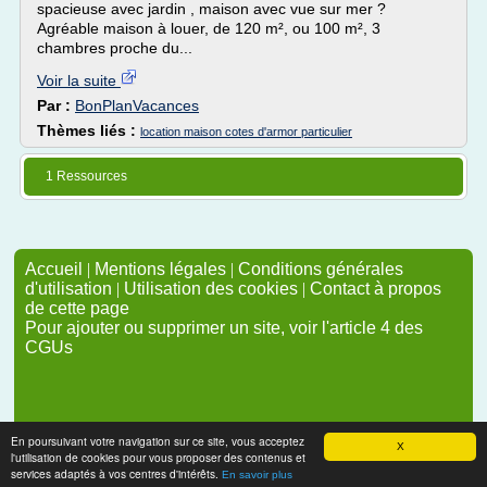
spacieuse avec jardin , maison avec vue sur mer ?
Agréable maison à louer, de 120 m², ou 100 m², 3
chambres proche du...
Voir la suite
Par :
BonPlanVacances
Thèmes liés :
location maison cotes d'armor particulier
1 Ressources
Accueil
|
Mentions légales
|
Conditions générales
d'utilisation
|
Utilisation des cookies
|
Contact à propos
de cette page
Pour ajouter ou supprimer un site, voir l'article 4 des
CGUs
En poursuivant votre navigation sur ce site, vous acceptez
X
l'utilisation de cookies pour vous proposer des contenus et
services adaptés à vos centres d'intérêts.
En savoir plus