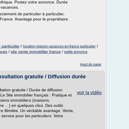
e éthique. Postez votre annonce. Durée
n vacances.
tement de particulier à particulier,
 France. Avantage pour le propriétaire.
 particulier
/
/
location maison vacances en france particulier
nces
/
site vente immobilier france
/
petite annonce
Haut de page
sultation gratuite / Diffusion durée
tation gratuite / Durée de diffusion
voir la vidéo
 Le Site immobilier français : Pratique et
 biens immobiliers (maisons,
me …) en quelques clics. Des outils
e illimitée. Un véritable avantage. Vente,
service pour les particuliers. Votre