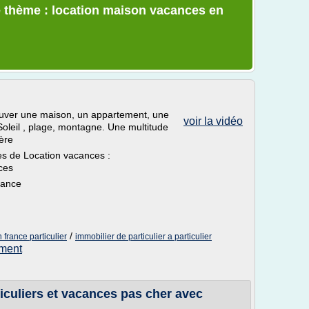
e thème : location maison vacances en
ouver une maison, un appartement, une
voir la vidéo
 Soleil , plage, montagne. Une multitude
ère
s de Location vacances :
ces
rance
/
france particulier
immobilier de particulier a particulier
ement
iculiers et vacances pas cher avec