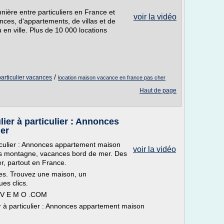
nière entre particuliers en France et
voir la vidéo
es, d'appartements, de villas et de
en ville. Plus de 10 000 locations
/
articulier vacances
location maison vacance en france pas cher
Haut de page
ier à particulier : Annonces
ier
ticulier : Annonces appartement maison
voir la vidéo
ces montagne, vacances bord de mer. Des
r, partout en France.
ces. Trouvez une maison, un
es clics.
O V E M O .COM
er à particulier : Annonces appartement maison