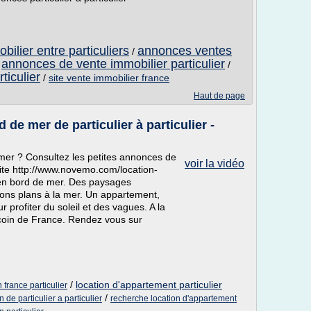
bilier entre particuliers
annonces ventes
/
annonces de vente immobilier particulier
/
/
ticulier
/
site vente immobilier france
Haut de page
de mer de particulier à particulier -
er ? Consultez les petites annonces de
voir la vidéo
 site http://www.novemo.com/location-
 en bord de mer. Des paysages
ons plans à la mer. Un appartement,
 profiter du soleil et des vagues. A la
coin de France. Rendez vous sur
/
location d'appartement particulier
france particulier
/
de particulier a particulier
recherche location d'appartement