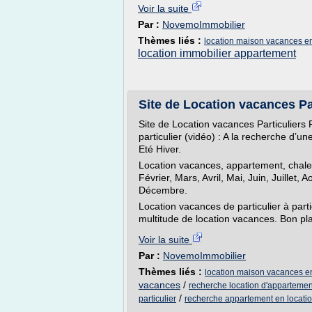
Voir la suite
Par :
NovemoImmobilier
Thèmes liés :
location maison vacances en 
location immobilier appartement
Site de Location vacances Pa
Site de Location vacances Particuliers 
particulier (vidéo) : A la recherche d’
Eté Hiver.
Location vacances, appartement, chalet
Février, Mars, Avril, Mai, Juin, Juillet
Décembre.
Location vacances de particulier à part
multitude de location vacances. Bon plan
Voir la suite
Par :
NovemoImmobilier
Thèmes liés :
location maison vacances en 
vacances
/
recherche location d'appartement
/
particulier
recherche appartement en location