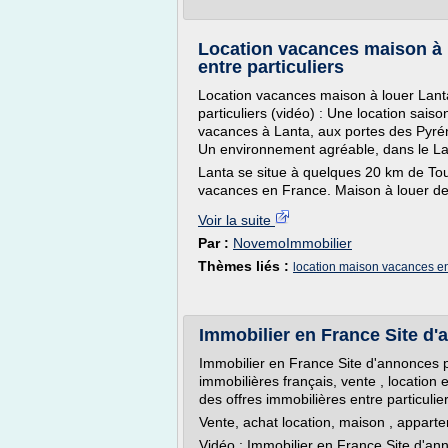
Location vacances maison à 
entre particuliers
Location vacances maison à louer Lant
particuliers (vidéo) : Une location saison
vacances à Lanta, aux portes des Pyréné
Un environnement agréable, dans le La
Lanta se situe à quelques 20 km de To
vacances en France. Maison à louer de pa
Voir la suite
Par :
NovemoImmobilier
Thèmes liés :
location maison vacances en 
Immobilier en France Site d'
Immobilier en France Site d'annonces pa
immobilières français, vente , location
des offres immobilières entre particulie
Vente, achat location, maison , appartem
Vidéo : Immobilier en France Site d'anno