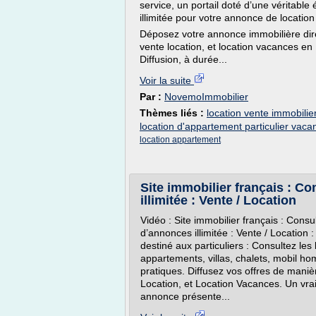
service, un portail doté d’une véritabl
illimitée pour votre annonce de locatio
Déposez votre annonce immobilière direc
vente location, et location vacances en
Diffusion, à durée...
Voir la suite
Par :
NovemoImmobilier
Thèmes liés :
location vente immobilier
location d'appartement particulier vaca
location appartement
Site immobilier français : Con
illimitée : Vente / Location
Vidéo : Site immobilier français : Consul
d’annonces illimitée : Vente / Location :
destiné aux particuliers : Consultez les
appartements, villas, chalets, mobil ho
pratiques. Diffusez vos offres de manièr
Location, et Location Vacances. Un vrai 
annonce présente...