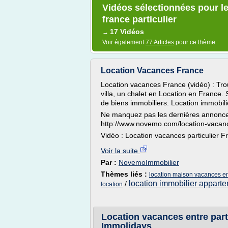
Vidéos sélectionnées pour l
france particulier
17 Vidéos
→
Voir également
77 Articles
pour ce thème
Location Vacances France
Location vacances France (vidéo) : Tr
villa, un chalet en Location en France.
de biens immobiliers. Location immobili
Ne manquez pas les dernières annonce
http://www.novemo.com/location-vacan
Vidéo : Location vacances particulier F
Voir la suite
Par :
NovemoImmobilier
Thèmes liés :
location maison vacances en 
location immobilier appart
/
location
Location vacances entre part
Immolidays