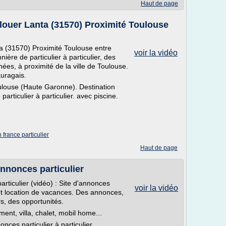
Haut de page
louer Lanta (31570) Proximité Toulouse
a (31570) Proximité Toulouse entre
voir la vidéo
nière de particulier à particulier, des
es, à proximité de la ville de Toulouse.
uragais.
ulouse (Haute Garonne). Destination
rticulier à particulier. avec piscine.
france particulier
Haut de page
annonces particulier
rticulier (vidéo) : Site d'annonces
voir la vidéo
 et location de vacances. Des annonces,
rs, des opportunités.
ent, villa, chalet, mobil home...
nces particulier à particulier