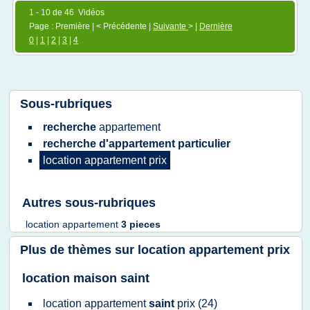
1 - 10 de 46 Vidéos
Page : Première | < Précédente |
Suivante
> |
Dernière
0
|
1
|
2
|
3
|
4
Sous-rubriques
recherche
appartement
recherche d'appartement particulier
location appartement prix
Autres sous-rubriques
location appartement
3 pieces
Plus de thèmes sur
location appartement prix
location maison saint
location appartement
saint
prix
(24)