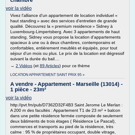
chambre
voir la vidéo
Vivez l'alliance d'un appartement de location individuel «
haut standing » avec des services d'entretien de grande
qualité. Découvrez la « premium residence » Sidney à
Luxembourg-Limpertsberg. Avec 3 appartements de haut
standing, Sidney vous propose la location d'appartements
spacieux à une ou à deux chambres, contemporains et
confortables, entièrement meublés et équipés, pour tout
séjour d'un mois ou plus. Le prix de la location est dégressif
suivant la durée du bail....
→
2 Vidéos
(et
89 Articles
) pour ce thème
LOCATION APPARTEMENT SAINT PRIX 95 »
A vendre - Appartement - Marseille (13014) -
1 pièce - 23m²
voir la vidéo
http://pvt.fm/pub/D7362D32F4B3 Saint Jerome Le Merlan :
A 200 m des facultés : Appartement T1 de 23 m² + balcon
dans une petite résidence fermée composée de seulement
deux bâtiments de trois étages ( Résidence Le Pascal),
commerces et transports au pied de la résidence, très
calme : 95 % de propriétaires occupant, double vitrage,